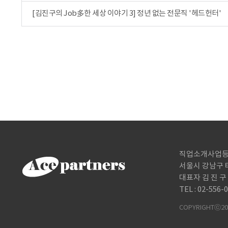
[김진구의 Job多한 세상 이야기 3] 정년 없는 전문직 '헤드헌터'
직업소개사업등록번호
서울시 강남구 테
대표자 김 진 구
TEL : 02-556-
COPYRIGHTⓒ202