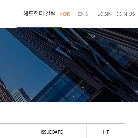
헤드헌터 칼럼
KOR
ENG
LOGIN
JOIN US
ISSUE DATE
HIT