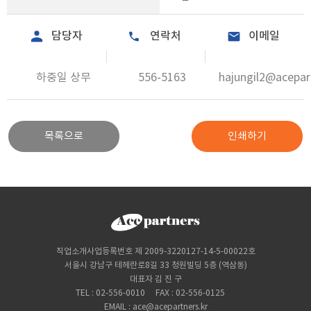
담당자
연락처
이메일
하중일 상무
556-5163
hajungil2@acepar
목록으로
인쇄하기
직업소개사업등록번호 제 2009-3220127-14-5-00022호
서울시 강남구 테헤란로8길 33 청원빌딩 5층 (역삼동)
대표자 김 진 구
TEL : 02-556-0010
FAX : 02-556-0125
EMAIL : ace@acepartners.kr