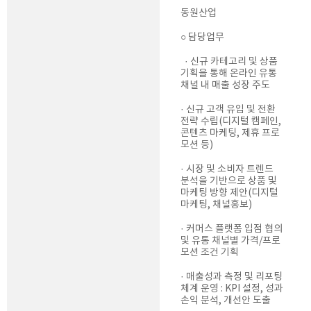
동원산업
○ ​담당업무
​ ​ · ​신규 카테고리 ​및 ​상품
기획을 통해 ​온라인 유통 ​
채널 내 매출 성장 주도
· 신규 고객 유입 및 전환
전략 수립(디지털 캠페인,
콘텐츠 마케팅, 제휴 프로
모션 등)
· 시장 및 소비자 트렌드
분석을 기반으로 상품 및
마케팅 방향 제안(디지털
마케팅, 채널홍보)
· 커머스 플랫폼 입점 협의
및 유통 채널별 가격/프로
모션 조건 기획
· 매출성과 측정 및 리포팅
체계 운영 : KPI 설정, 성과
손익 분석, 개선안 도출